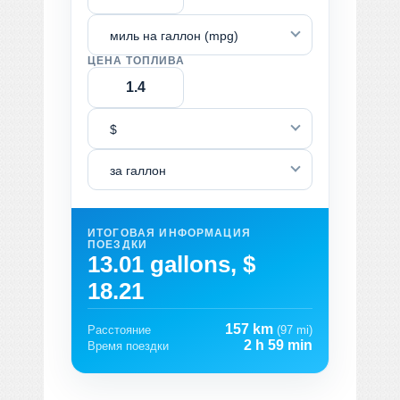
миль на галлон (mpg)
ЦЕНА ТОПЛИВА
$
за галлон
ИТОГОВАЯ ИНФОРМАЦИЯ
ПОЕЗДКИ
13.01 gallons, $
18.21
157 km
Расстояние
(97 mi)
2 h 59 min
Время поездки