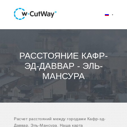
РАССТОЯНИЕ КАФР-
ЭД-ДАВВАР - ЭЛЬ-
МАНСУРА
Расчет расстояний между городами Кафр-эд-
Даввар, Эль-Мансура. Наша карта