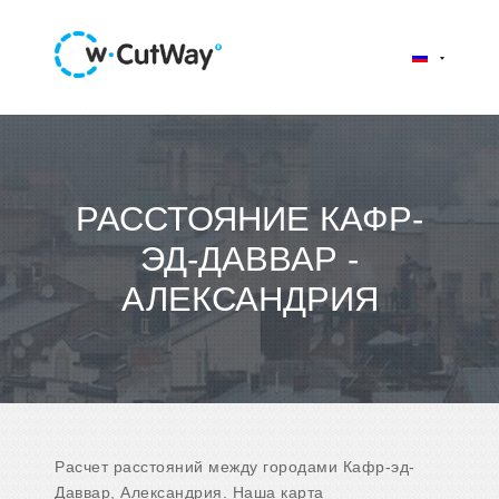
РАССТОЯНИЕ КАФР-
ЭД-ДАВВАР -
АЛЕКСАНДРИЯ
Расчет расстояний между городами Кафр-эд-
Даввар, Александрия. Наша карта