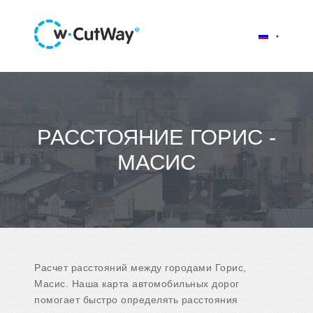
РАССТОЯНИЕ ГОРИС -
МАСИС
Расчет расстояний между городами Горис,
Масис. Наша карта автомобильных дорог
помогает быстро определять расстояния