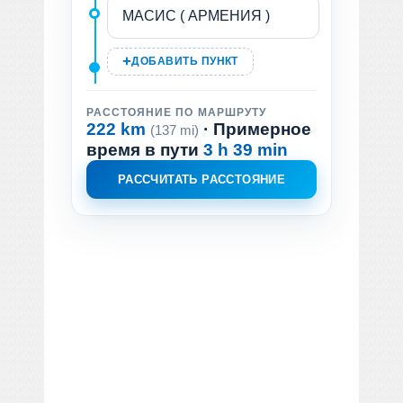
ДОБАВИТЬ ПУНКТ
РАССТОЯНИЕ ПО МАРШРУТУ
222 km
· Примерное
(137 mi)
время в пути
3 h 39 min
РАССЧИТАТЬ РАССТОЯНИЕ