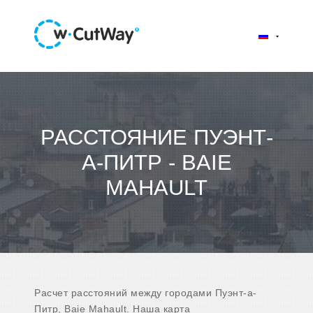
РАССТОЯНИЕ ПУЭНТ-
А-ПИТР - BAIE
MAHAULT
Расчет расстояний между городами Пуэнт-а-
Питр, Baie Mahault. Наша карта