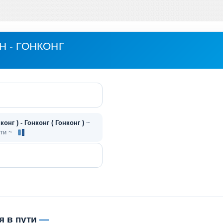
 - ГОНКОНГ
конг ) - Гонконг ( Гонконг )
~
ути ~
я в пути
—