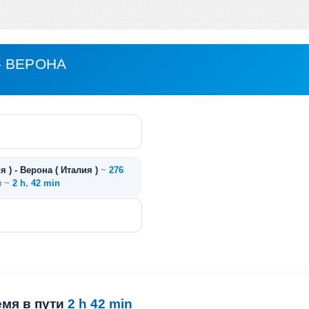
- ВЕРОНА
я ) - Верона ( Италия )
~
276
и ~
2 h. 42 min
емя в пути
2 h 42 min